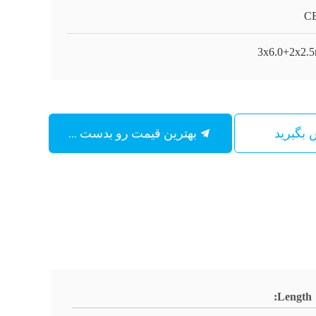
C
3x6.0+2x2.
بهترین قیمت رو بدست بیار
س بگیرید
Length: