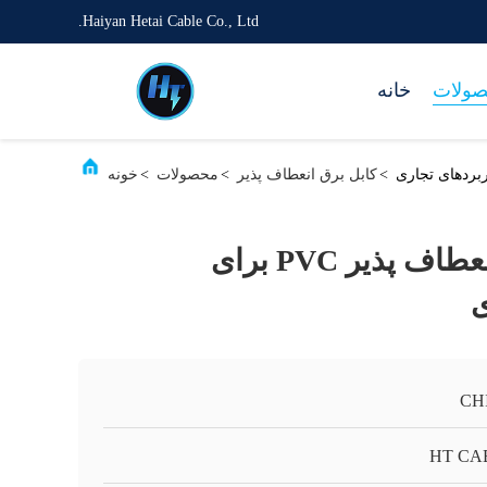
Haiyan Hetai Cable Co., Ltd.
ولات
خانه
>
کابل برق انعطاف پذیر
>
محصولات
>
خونه
کابل الکتریکی انعطاف پذیر PVC برای
ی
CH
HT CA