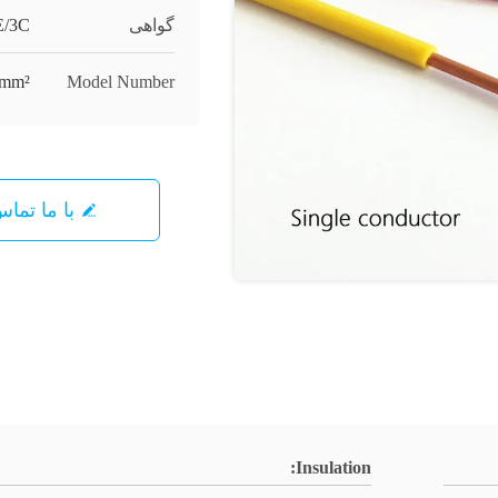
گواهی
E/3C
5mm²
Model Number
با ما تما
Insulation: