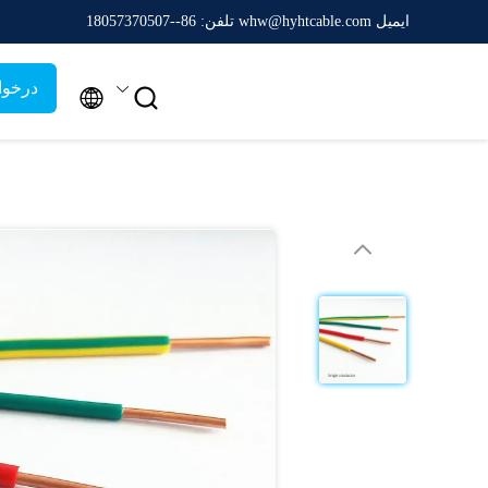
ایمیل whw@hyhtcable.com
تلفن: 86--18057370507
درخوا

