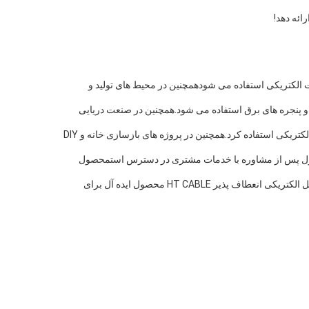
ائه دهد!
 الکتریکی استفاده می شودهمچنین در محیط های تولید و
 و پنجره های برق استفاده می شود.همچنین در صنعت دریایی
کابل انعطاف پذیر برق نیز به طور معمول در خانه استفاده می شود. می توان از آن برای تغذیه لوازم خانگی، لوازم روشنایی و سایر دستگاه های الکتریکی استفاده کرد.همچنین در پروژه های بازسازی خانه و DIY
د است که برای سفارش حداقل 5000 متر در دسترس است.قیمت محصول پس از مشاوره با خدمات مشتری در دسترس استمحصول
کابل الکتریکی انعطاف پذیر دارای یک رسانای رشته ای است و با توجه به نیازهای شما در رنگ های مختلف در دسترس است.یا بازسازی خانه، کابل الکتریکی انعطاف پذیر HT CABLE محصول ایده آل برای